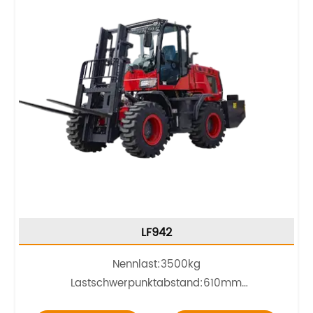
LF942
Nennlast:3500kg
Lastschwerpunktabstand:610mm
Motor
:
YN4102 76kW