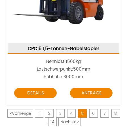
CPC15 1,5-Tonnen-Gabelstapler
Nennlast:1500kg
Lastschwerpunkt:500mm
Hubhöhe:3000mm
DETAILS
ANFRAGE
<
Vorherige
1
2
3
4
5
6
7
8
14
Nächste
>
...