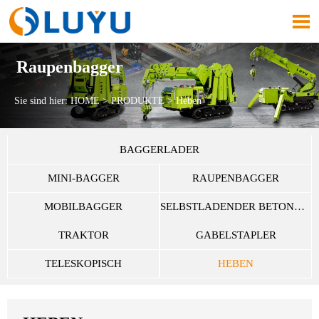

Raupenbagger
Sie sind hier:
HOME
>
PRODUKTE
>
Heben
BAGGERLADER
MINI-BAGGER
RAUPENBAGGER
MOBILBAGGER
SELBSTLADENDER BETONMISCHER
TRAKTOR
GABELSTAPLER
TELESKOPISCH
HEBEN