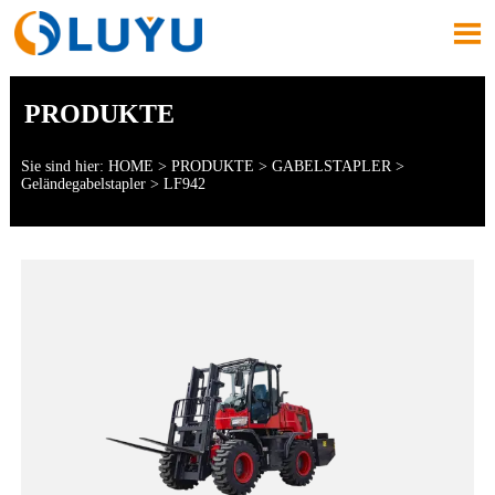

PRODUKTE
Sie sind hier:
HOME
>
PRODUKTE
>
GABELSTAPLER
>
Geländegabelstapler
>
LF942