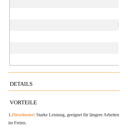
Durc
Maxi
Ga
La
DETAILS
VORTEILE
1.
Dieselmotor
: Starke Leistung, geeignet für längere Arbeiten
im Freien.