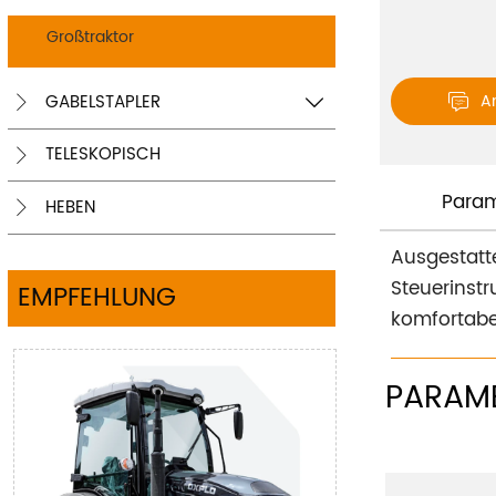
Großtraktor
GABELSTAPLER
A



TELESKOPISCH

Param
HEBEN

Ausgestatte
Steuerinst
EMPFEHLUNG
komfortabel
PARAM