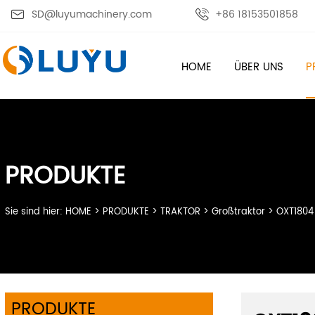

SD@luyumachinery.com

+86 18153501858
HOME
ÜBER UNS
P
PRODUKTE
Sie sind hier:
HOME
>
PRODUKTE
>
TRAKTOR
>
Großtraktor
>
OXT1804
PRODUKTE