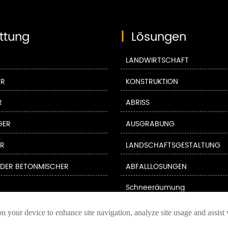
ttung
|
Lösungen
LANDWIRTSCHAFT
ER
KONSTRUKTION
R
ABRISS
GER
AUSGRABUNG
ER
LANDSCHAFTSGESTALTUNG
NDER BETONMISCHER
ABFALLLÖSUNGEN
Schneeräumung
ER
FORSTWIRTSCHAFT & HOLZW
on your device to enhance site navigation, analyze site usage and assist