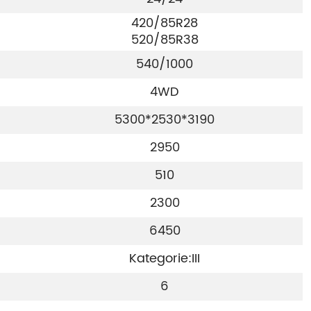
420/85R28
520/85R38
540/1000
4WD
5300*2530*3190
2950
510
2300
6450
Kategorie:III
6