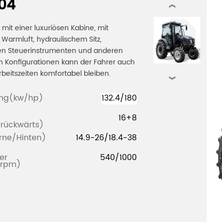
04
‹
 mit einer luxuriösen Kabine, mit
 Warmluft, hydraulischem Sitz,
hen Steuerinstrumenten und anderen
 Konfigurationen kann der Fahrer auch
rbeitszeiten komfortabel bleiben.
›
ung(kw/hp)
132.4/180
16+8
/rückwärts)
orne/Hinten)
14.9-26/18.4-38
er
540/1000
(rpm)