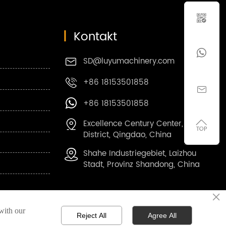

|
Kontakt

SD@luyumachinery.com

+86 18153501858


+86 18153501858

Excellence Century Center, Shibei


District, Qingdao, China
Shahe Industriegebiet, Laizhou

Stadt, Provinz Shandong, China
×
IRTSCHAFT
 with our
Reject All
Agree All