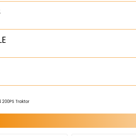
S
LE
 200PS Traktor