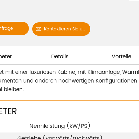
nfrage
Kontaktieren Sie uns

eter
Details
Vorteile
t mit einer luxuriösen Kabine, mit Klimaanlage, Warml
rumenten und anderen hochwertigen Konfigurationen k
 bleiben.
ETER
Nennleistung (kW/PS)
Getriebe (vorwärts/rückwärts)