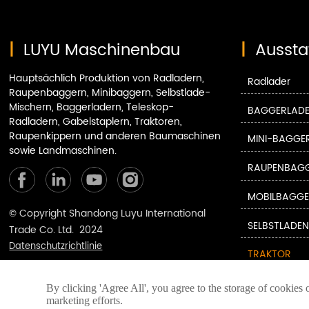
|
LUYU Maschinenbau
|
Aussta
Hauptsächlich Produktion von Radladern,
Radlader
Raupenbaggern, Minibaggern, Selbstlade-
Mischern, Baggerladern, Teleskop-
BAGGERLAD
Radladern, Gabelstaplern, Traktoren,
Raupenkippern und anderen Baumaschinen
MINI-BAGGE
sowie Landmaschinen.
RAUPENBAG
MOBILBAGG
© Copyright Shandong Luyu International
SELBSTLADE
Trade Co. Ltd. 2024
Datenschutzrichtlinie
TRAKTOR
GABELSTAPL
By clicking 'Agree All', you agree to the storage of cookies 
marketing efforts.