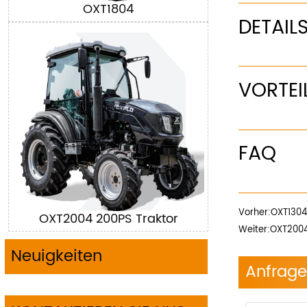
OXT1804
DETAIL
VORTEI
FAQ
Vorher:
OXT1304
OXT2004 200PS Traktor
Weiter:
OXT2004
Neuigkeiten
Anfrage