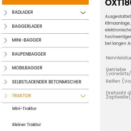
OXT18
RADLADER


Ausgestattet
Klimaanlage,
BAGGERLADER

elektronisc
hochwertigen
MINI-BAGGER

bei langen A
RAUPENBAGGER

Nennleist
MOBILBAGGER
Getriebe

(vorwärts
Reifen (V
SELBSTLADENDER BETONMISCHER

Drehzahl d
TRAKTOR
Zapfwelle


Mini-Traktor
Kleiner Traktor