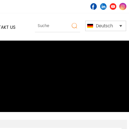
Deutsch

AKT US
