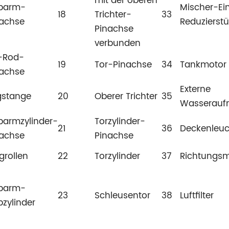
mit der oberen
barm-
Mischer-Ei
18
Trichter-
33
nachse
Reduzierst
Pinachse
verbunden
-Rod-
19
Tor-Pinachse
34
Tankmotor
nachse
Externe
gstange
20
Oberer Trichter
35
Wasserau
armzylinder-
Torzylinder-
21
36
Deckenleu
nachse
Pinachse
grollen
22
Torzylinder
37
Richtungs
barm-
23
Schleusentor
38
Luftfilter
zylinder