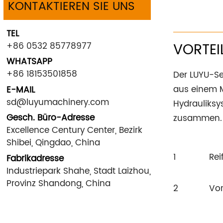
KONTAKTIEREN SIE UNS
TEL
VORTEI
+86 0532 85778977
WHATSAPP
+86 18153501858
Der LUYU-Se
aus einem M
E-MAIL
sd@luyumachinery.com
Hydrauliksy
Gesch. Büro-Adresse
zusammen. D
Excellence Century Center, Bezirk
Shibei, Qingdao, China
1
Rei
Fabrikadresse
Industriepark Shahe, Stadt Laizhou,
Provinz Shandong, China
2
Vor