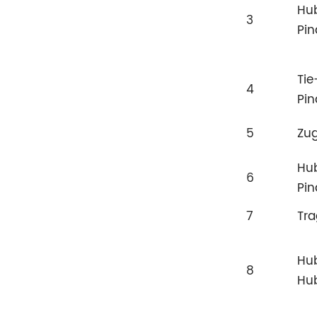
Hu
3
Pi
Tie
4
Pi
5
Zu
Hub
6
Pi
7
Tra
Hu
8
Hub