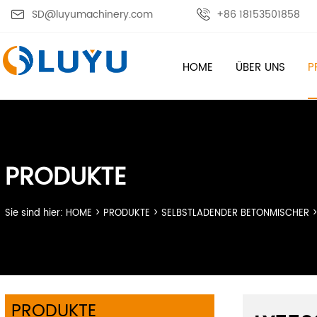

SD@luyumachinery.com

+86 18153501858
HOME
ÜBER UNS
P
PRODUKTE
Sie sind hier:
HOME
>
PRODUKTE
>
SELBSTLADENDER BETONMISCHER
PRODUKTE