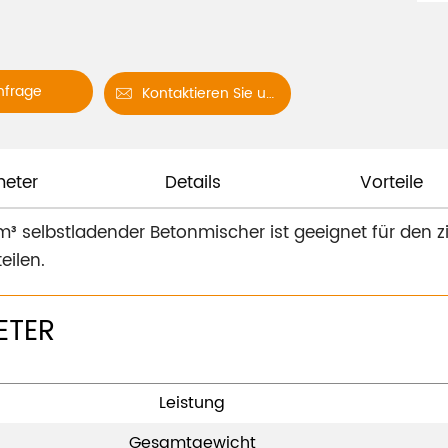
nfrage
Kontaktieren Sie uns

eter
Details
Vorteile
³ selbstladender Betonmischer ist geeignet für den z
eilen.
ETER
Leistung
Gesamtgewicht