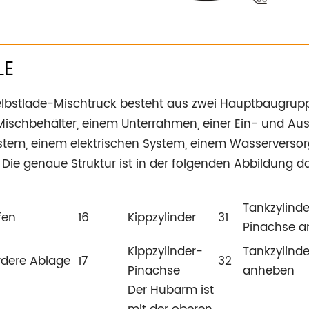
LE
lbstlade-Mischtruck besteht aus zwei Hauptbaugruppen:
ischbehälter, einem Unterrahmen, einer Ein- und Aus
stem, einem elektrischen System, einem Wasservers
ie genaue Struktur ist in der folgenden Abbildung dar
Tankzylinde
fen
16
Kippzylinder
31
Pinachse 
Kippzylinder-
Tankzylinde
dere Ablage
17
32
Pinachse
anheben
Der Hubarm ist