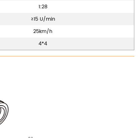
1:28
≥15 U/min
25km/h
4*4