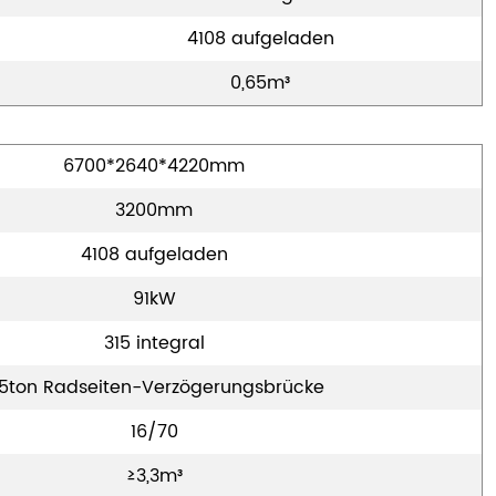
4108 aufgeladen
0,65m³
6700*2640*4220mm
3200mm
4108 aufgeladen
91kW
315 integral
,5ton Radseiten-Verzögerungsbrücke
16/70
≥3,3m³