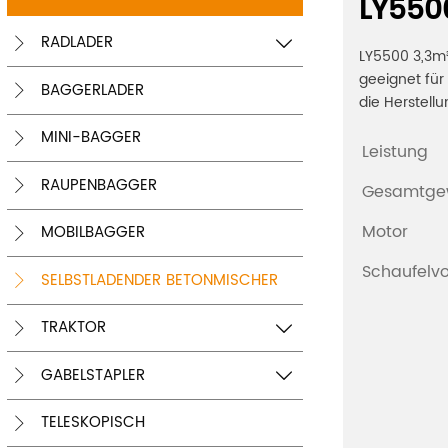
LY550
RADLADER


LY5500 3,3m³
geeignet für
BAGGERLADER

die Herstellu
MINI-BAGGER

Leistung
RAUPENBAGGER

Gesamtge
Motor
MOBILBAGGER

Schaufelv
SELBSTLADENDER BETONMISCHER

TRAKTOR


GABELSTAPLER


TELESKOPISCH
