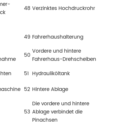
mer-
48
Verzinktes Hochdruckrohr
ück
49
Fahrerhaushalterung
Vordere und hintere
50
fnahme
Fahrerhaus-Drehscheiben
chten
51
Hydrauliköltank
maschine
52
Hintere Ablage
Die vordere und hintere
53
Ablage verbindet die
Pinachsen