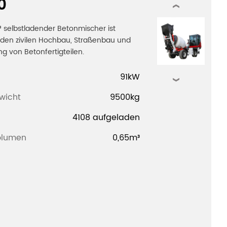
0
‹
 selbstladender Betonmischer ist
 den zivilen Hochbau, Straßenbau und
ng von Betonfertigteilen.
91kW
›
wicht
9500kg
4108 aufgeladen
olumen
0,65m³