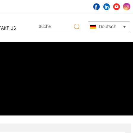
Deutsch

AKT US
