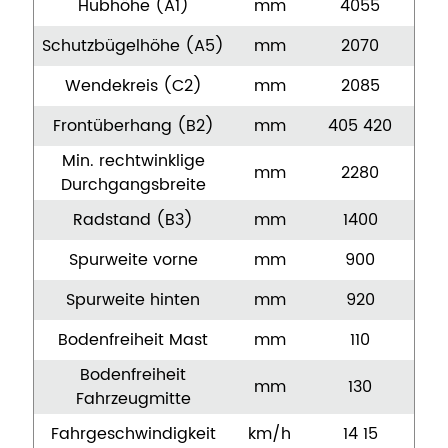
Hubhöhe (A1)
mm
4055
Schutzbügelhöhe (A5)
mm
2070
Wendekreis (C2)
mm
2085
Frontüberhang (B2)
mm
405 420
Min. rechtwinklige
mm
2280
Durchgangsbreite
Radstand (B3)
mm
1400
Spurweite vorne
mm
900
Spurweite hinten
mm
920
Bodenfreiheit Mast
mm
110
Bodenfreiheit
mm
130
Fahrzeugmitte
Fahrgeschwindigkeit
km/h
14 15