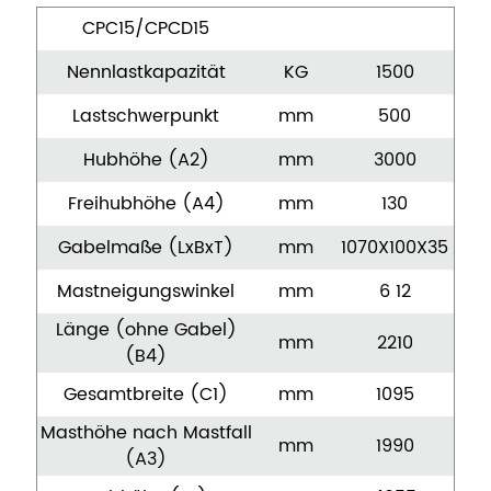
CPC15/CPCD15
Nennlastkapazität
KG
1500
Lastschwerpunkt
mm
500
Hubhöhe (A2)
mm
3000
Freihubhöhe (A4)
mm
130
Gabelmaße (LxBxT)
mm
1070X100X35
Mastneigungswinkel
mm
6 12
Länge (ohne Gabel)
mm
2210
(B4)
Gesamtbreite (C1)
mm
1095
Masthöhe nach Mastfall
mm
1990
(A3)