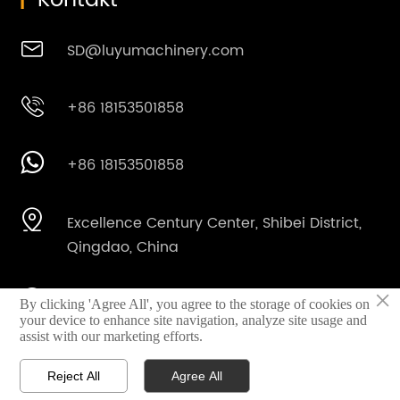

SD@luyumachinery.com

+86 18153501858

+86 18153501858

Excellence Century Center, Shibei District,
Qingdao, China
×

Shahe Industriegebiet, Laizhou Stadt,
By clicking 'Agree All', you agree to the storage of cookies on
your device to enhance site navigation, analyze site usage and
Provinz Shandong, China
assist with our marketing efforts.
Reject All
Agree All



Startseite
E-Mail
Whatsapp