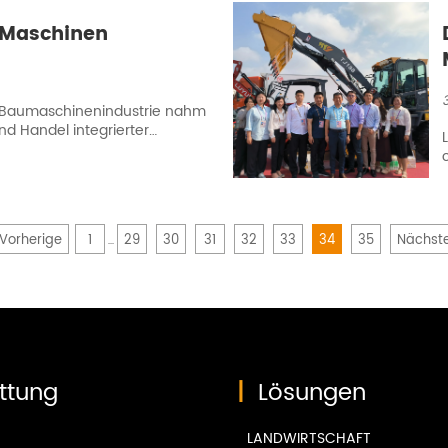
ger und Brechhammer.
-Maschinen
r Baumaschinenindustrie nahm
und Handel integrierter
35. China Import and Export
n vollen Erfolg.
Vorherige
1
29
30
31
32
33
34
35
Nächst
...
ttung
|
Lösungen
LANDWIRTSCHAFT