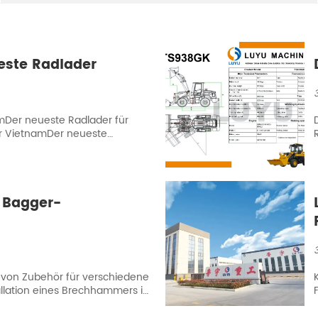
este Radlader
mDer neueste Radlader für
r VietnamDer neueste
 Bagger-
l von Zubehör für verschiedene
llation eines Brechhammers ist
lliert werden. Heute, mit Lu Yu
eile und das Wissen dieser