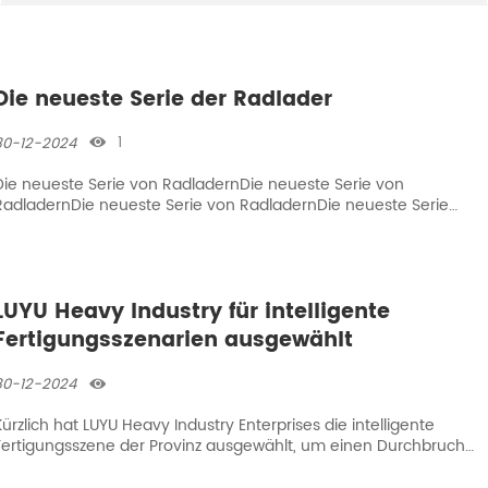
Die neueste Serie der Radlader
1
30-12-2024

Die neueste Serie von RadladernDie neueste Serie von
RadladernDie neueste Serie von RadladernDie neueste Serie
von Radladern
LUYU Heavy Industry für intelligente
Fertigungsszenarien ausgewählt
30-12-2024

Kürzlich hat LUYU Heavy Industry Enterprises die intelligente
Fertigungsszene der Provinz ausgewählt, um einen Durchbruch
von Null zu erreichen. Insgesamt sieben Unternehmen aus der
Stadt Laizhou wurden in die Liste der Anbieter von intelligenten