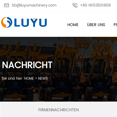

SD@luyumachinery.com

+86 18153501858
HOME
ÜBER UNS
P
NACHRICHT
Sie sind hier:
HOME
>
NEWS
FIRMENNACHRICHTEN