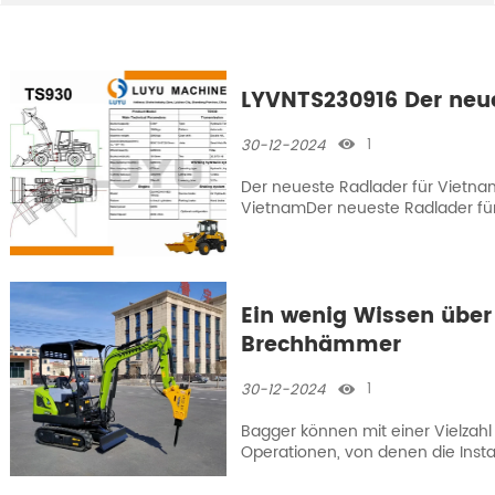
LYVNTS230916 Der neu
1
30-12-2024

Der neueste Radlader für Vietna
VietnamDer neueste Radlader fü
Radlader für Vietnam
Ein wenig Wissen über
Brechhämmer
1
30-12-2024

Bagger können mit einer Vielzah
Operationen, von denen die Insta
eine gemeinsame Kollokation insta
Machinery zu verstehen, die Vort