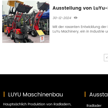
Gruppe von Super-Partnern Bag
Ausstellung von LuYu
30-12-2024

Mit der rasanten Entwicklung de
LuYu Machinery, ein in Industrie 
Baumaschinenhersteller, an der 1
Products Fair teil und erzielte eine
<
|
LUYU Maschinenbau
|
Aussta
Hauptsächlich Produktion von Radladern,
Radlader