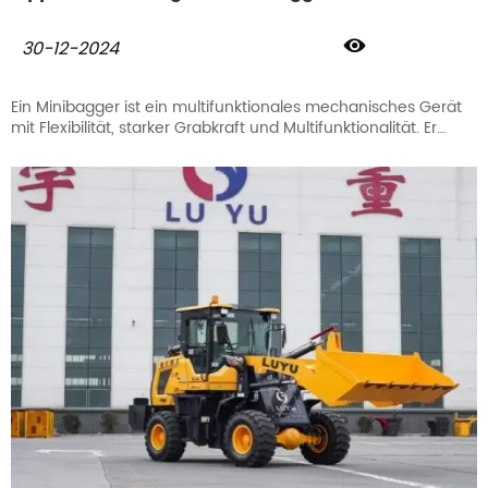

30-12-2024
Ein Minibagger ist ein multifunktionales mechanisches Gerät
mit Flexibilität, starker Grabkraft und Multifunktionalität. Er
passt sich an kleine Räume an und kann schnell graben,
ausheben und verschiedene Materialien reinigen. Gleichzeitig
kann der Kleinbagger an eine Vielzahl von Anbaugeräten wie
Greifer, Bohrer usw. angepasst werden, was die
Arbeitseffizienz verbessert. Die einfache Bedienung und die
gute Sicht machen ihn ideal für alle Arten von Bauprojekten.
Die von Luyu Machinery hergestellten Kleinbagger können
nach Ihren Wünschen angepasst werden, z. B. in Bezug auf
Farbe, Aussehen usw. Wir verfügen über einen großen
Lagerbestand und werden die Lieferung so schnell wie
möglich nach Ihrer Zahlung veranlassen, ohne den Fortschritt
Ihres Projekts zu verzögern.