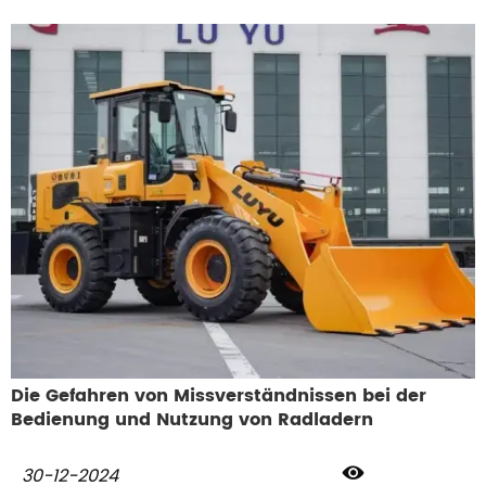
wird empfohlen, geeignete Werkzeuge und Drehmomente zu
verwenden und die Schrauben in der richtigen Reihenfolge
und gemäß den Empfehlungen und Vorschriften des
Radladerherstellers anzuziehen. Gleichzeitig sollte der
Anzugszustand der Schrauben regelmäßig überprüft werden,
und lose oder beschädigte Schrauben sollten rechtzeitig
entdeckt und behoben werden, um die Sicherheit des Laders
zu gewährleisten. Wenn die Schrauben in wichtigen Teilen
locker sind, kann man während des Betriebs deutlich spüren,
dass der Radlader wackelt oder ungewöhnliche Geräusche
macht. Langfristige Vernachlässigung kann zu
Sicherheitsunfällen und Sachschäden führen. Wenn das neue
Fahrzeug 100 Betriebsstunden gelaufen ist, müssen die
Schrauben der wichtigsten Teile auf ihr Anzugsdrehmoment
überprüft werden, und dann sollte das Anzugsdrehmoment
alle 500 Betriebsstunden erneut überprüft werden.
Die Gefahren von Missverständnissen bei der
Bedienung und Nutzung von Radladern

30-12-2024