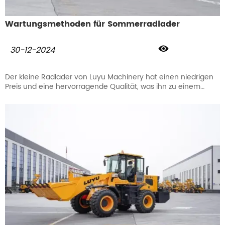
Wartungsmethoden für Sommerradlader

30-12-2024
Der kleine Radlader von Luyu Machinery hat einen niedrigen
Preis und eine hervorragende Qualität, was ihn zu einem
äußerst kosteneffizienten Produkt macht. In heißen Sommern
sind Radlader jedoch anfällig für Probleme wie Überhitzung,
Flüssigkeitsverdampfung und mechanischen Verschleiß. Eine
regelmäßige Wartung im Sommer kann den normalen
Betrieb und die stabile Leistung des Laders sicherstellen, und
eine angemessene Wartung im Sommer kann dazu
beitragen, eine Überhitzung der Ausrüstung, Ausfälle des
Hydrauliksystems und elektrische Ausfälle zu verhindern.
Verbessern Sie die Zuverlässigkeit und Sicherheit von Ladern
und verlängern Sie gleichzeitig ihre Lebensdauer.