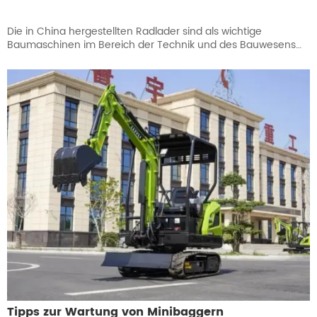
Die in China hergestellten Radlader sind als wichtige
Baumaschinen im Bereich der Technik und des Bauwesens
weit verbreitet und werden bei Materialtransport- und
Erdbewegungsprojekten eingesetzt. Doch trotz der
beeindruckenden Funktionen und der Effizienz der Lader
übersehen wir in der Praxis oft einige wichtige
Missverständnisse bei der Nutzung. Diese Missverständnisse
können nicht nur zu Ausfällen und Leistungseinbußen führen,
sondern auch die Risiken für die Betriebssicherheit erhöhen.
Daher ist es wichtig, diese häufigen Missverständnisse beim
Einsatz von Radladern zu verstehen und zu vermeiden.
Tipps zur Wartung von Minibaggern