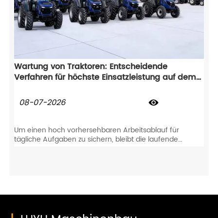
Wartung von Traktoren: Entscheidende
Verfahren für höchste Einsatzleistung auf dem
Feld
08-07-2026

Um einen hoch vorhersehbaren Arbeitsablauf für
tägliche Aufgaben zu sichern, bleibt die laufende
Wartung von Traktoren absolut unerlässlich. Diese
proaktive Pflege verhindert nicht nur plötzlichen
Bauteilverschleiß, sondern schützt Ihren
landwirtschaftlichen Traktor auch direkt über Jahre
hinweg für einen zuverlässigen Feldeinsatz.