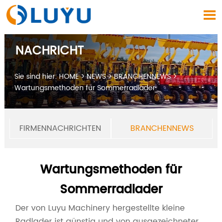

NACHRICHT
Sie sind hier:
HOME
>
NEWS
>
BRANCHENNEWS
>
Wartungsmethoden für Sommerradlader
FIRMENNACHRICHTEN
BRANCHENNEWS
Wartungsmethoden für
Sommerradlader
Der von Luyu Machinery hergestellte kleine
Radlader ist günstig und von ausgezeichneter