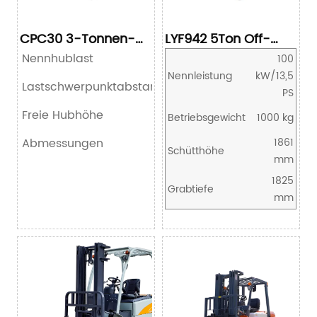
CPC30 3-Tonnen-
LYF942 5Ton Off-
Gabelstapler
road Diesel Forklift
Nennhublast
100
Nennleistung
kW/13,5
Lastschwerpunktabstand
PS
Freie Hubhöhe
Betriebsgewicht
1000 kg
Abmessungen
1861
Schütthöhe
mm
1825
Grabtiefe
mm