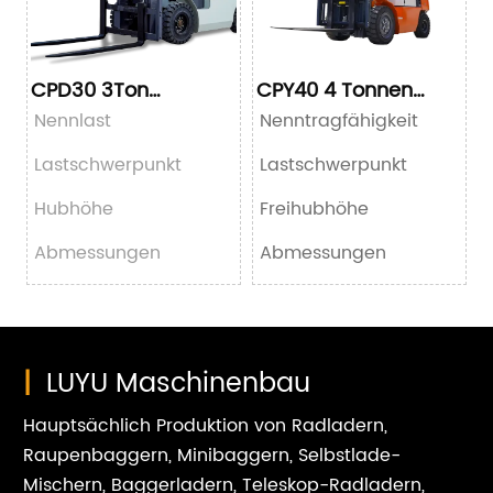
CPD30 3Ton
CPY40 4 Tonnen
Elektrogabelstapler
LPG-Gabelstapler
Nennlast
Nenntragfähigkeit
Lastschwerpunkt
Lastschwerpunkt
Hubhöhe
Freihubhöhe
Abmessungen
Abmessungen
|
LUYU Maschinenbau
Hauptsächlich Produktion von Radladern,
Raupenbaggern, Minibaggern, Selbstlade-
Mischern, Baggerladern, Teleskop-Radladern,