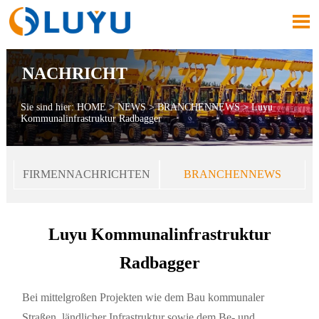

NACHRICHT
Sie sind hier:
HOME
>
NEWS
>
BRANCHENNEWS
>
Luyu
Kommunalinfrastruktur Radbagger
FIRMENNACHRICHTEN
BRANCHENNEWS
Luyu Kommunalinfrastruktur
Radbagger
Bei mittelgroßen Projekten wie dem Bau kommunaler
Straßen, ländlicher Infrastruktur sowie dem Be- und