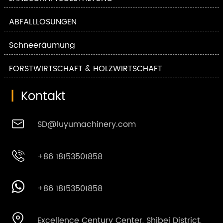
ABFALLLÖSUNGEN
Schneeräumung
FORSTWIRTSCHAFT & HOLZWIRTSCHAFT
|
Kontakt

SD@luyumachinery.com

+86 18153501858

+86 18153501858

Excellence Century Center, Shibei District,