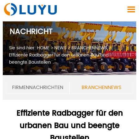

NACHRICHT
Sie sind hier:
HOME
>
NEWS
>
BRANCHENNEWS
>
Effiziente Radbagger für den urbanen Bau und
beengte Baustellen
FIRMENNACHRICHTEN
BRANCHENNEWS
Effiziente Radbagger für den
urbanen Bau und beengte
Baustellen