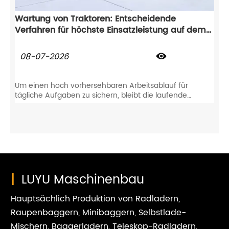
Wartung von Traktoren: Entscheidende
Verfahren für höchste Einsatzleistung auf dem
Feld
08-07-2026

Um einen hoch vorhersehbaren Arbeitsablauf für
tägliche Aufgaben zu sichern, bleibt die laufende
Wartung von Traktoren absolut unerlässlich. Diese
proaktive Pflege verhindert nicht nur plötzlichen
Bauteilverschleiß, sondern schützt Ihren
landwirtschaftlichen Traktor auch direkt über Jahre
hinweg für einen zuverlässigen Feldeinsatz.
|
LUYU Maschinenbau
Hauptsächlich Produktion von Radladern,
Raupenbaggern, Minibaggern, Selbstlade-
Mischern, Baggerladern, Teleskop-Radladern,