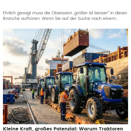
Ehrlich gesagt muss die Obsession „größer ist besser“ in dieser
Branche aufhören. Wenn Sie auf der Suche nach einem
kompakten Radlader sind, geht es nicht darum, die größte
Maschine auf dem Gelände zu haben, sondern darum, eine
Maschine zu haben, die die Arbeit in beengten
Logistikbedingungen tatsächlich erledigt. Wenn Sie jemals
einen frustrierenden Nachmittag damit verbracht haben, mit
einer massiven Maschine in einer engen Scheune zu
kämpfen, wissen Sie, dass ein 2-Tonnen-Radlader oft die
perfekte Lösung ist. Für alle, die derzeit auf der Suche nach
einem kompakten Radlader sind, ist der LUYU LY942 ein
Arbeitstier, das rohe Kraft mit der Agilität verbindet, die Sie auf
einer unübersichtlichen Baustelle tatsächlich benötigen.
Kleine Kraft, großes Potenzial: Warum Traktoren