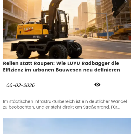
Reifen statt Raupen: Wie LUYU Radbagger die
Effizienz im urbanen Bauwesen neu definieren

06-03-2026
Im städtischen Infrastrukturbereich ist ein deutlicher Wandel
zu beobachten, und er steht direkt am Straßenrand. Für
moderne Bauunternehmer ist die Suche nach einem
Radbagger zum Verkauf zu einer strategischen Maßnahme
geworden, um die ständigen Kopfschmerzen bei
Transportlogistik zu beseitigen. Es geht nicht mehr nur darum,