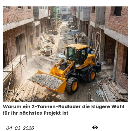
Boden haben, der sich wehrt, oder enge Reihen, die
chirurgische Präzision erfordern. Wir bei LUYU wissen, dass es
in der Landwirtschaft keine Einheitsgröße gibt. Jedes Feld hat
seine eigenen Herausforderungen, weshalb wir die OXT-
Flotte für spezifische Aufgaben entwickelt haben. Ob Sie
einen wendigen 50-PS-Traktor für enge Spezialkulturen,
einen vielseitigen 60-PS-Traktor für allgemeine Zwecke oder
etwas Robusteres wie unseren zuverlässigen 70-PS-Traktor
und den 75-PS-Traktor mit hohem Drehmoment für die
Vorbereitung von härteren Böden benötigen, wir haben das
Richtige für Sie.
Warum ein 2-Tonnen-Radlader die klügere Wahl
für Ihr nächstes Projekt ist

04-03-2026