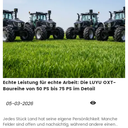
technische Kriterien abzuhaken, sondern darum, eine
Maschine zu finden, die eigenständig zwischen Baustellen
wechseln kann – ohne Zwischenhändler und die zusätzlichen
Kosten, die Raupentransporte stets verursachen. In den
engen städtischen Verhältnissen bietet ein Minibagger mit
Rädern eine Wendigkeit, die schwere Raupenfahrzeuge
einfach nicht erreichen können. Bei LUYU haben wir diese
Mobilität in unser Kernkonzept integriert und machen
Radbagger zur bevorzugten Wahl für alle, die vor Ort
ankommen, die Arbeit erledigen und ohne Wartezeit auf
einen Anhänger zur nächsten Baustelle weiterziehen müssen.
Echte Leistung für echte Arbeit: Die LUYU OXT-
Baureihe von 50 PS bis 75 PS im Detail

05-03-2026
Jedes Stück Land hat seine eigene Persönlichkeit. Manche
Felder sind offen und nachsichtig, während andere einen