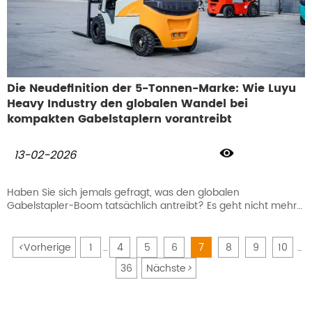
Die Neudefinition der 5-Tonnen-Marke: Wie Luyu
Heavy Industry den globalen Wandel bei
kompakten Gabelstaplern vorantreibt

13-02-2026
Haben Sie sich jemals gefragt, was den globalen
Gabelstapler-Boom tatsächlich antreibt? Es geht nicht mehr
nur um schweres Heben; es geht um Wendigkeit und die
elektrische Revolution. 2025 war ein Rekordjahr – China
exportierte 545.000 Gabelstapler, ein Plus von 13,4 %. Aber
<
Vorherige
1
4
5
6
7
8
9
10
...
...
hier ist, was wirklich auf Ihrem Radar sein sollte: Sieben von
36
Nächste
>
zehn dieser Maschinen waren kompakte Modelle unter 5
Tonnen. Noch besser: Fast 80 % dieser Exportwelle waren rein
elektrisch. Das ist nicht nur Wachstum; das ist eine komplette
Neugestaltung des Marktes.