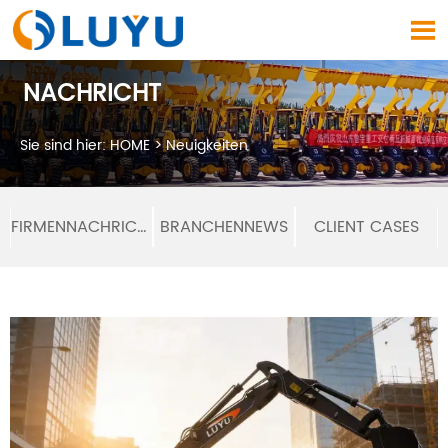

NACHRICHT
Sie sind hier:
HOME
>
Neuigkeiten
FIRMENNACHRICHTEN
BRANCHENNEWS
CLIENT CASES