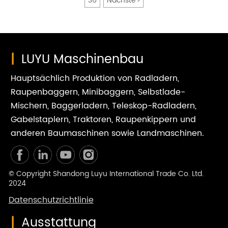
36
Nächste
>
zunehmende Verbreitung in aufstrebenden Sektoren voran.
In der intelligenten Logistik beispielsweise sind Gabelstapler,
insbesondere kompakte Modelle unter 5 Tonnen,
unverzichtbar geworden. Sie können nahtlos in intelligente
Lagersysteme integriert werden und ermöglichen so eine
effiziente Kommissionierung und Warensortierung. In der
|
LUYU Maschinenbau
neuen Energiebranche unterstützen Gabelstapler präzise
Handhabungsvorgänge, sei es beim Transport von
Hauptsächlich Produktion von Radladern,
Photovoltaik-Komponenten und Windkraftteilen oder beim
Bewegen von Rohmaterialien und Fertigprodukten in der
Raupenbaggern, Minibaggern, Selbstlade-
Lithiumbatterieproduktion.
Mischern, Baggerladern, Teleskop-Radladern,
Gabelstaplern, Traktoren, Raupenkippern und
anderen Baumaschinen sowie Landmaschinen.
© Copyright Shandong Luyu International Trade Co. Ltd.
2024
Datenschutzrichtlinie
|
Ausstattung