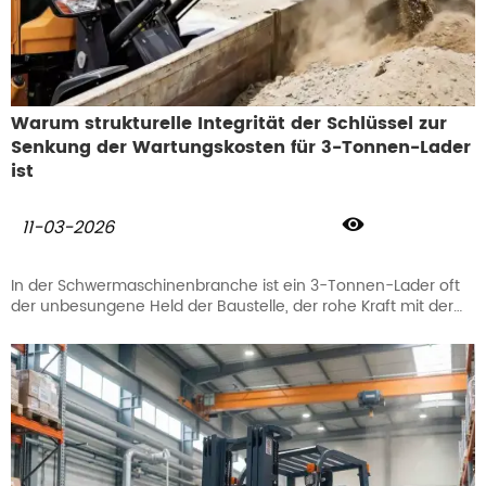
Warum strukturelle Integrität der Schlüssel zur
Senkung der Wartungskosten für 3-Tonnen-Lader
ist

11-03-2026
In der Schwermaschinenbranche ist ein 3-Tonnen-Lader oft
der unbesungene Held der Baustelle, der rohe Kraft mit der
Wendigkeit eines kompakten Radladers vereint. Erfahrene
Fuhrparkmanager wissen jedoch, dass selbst die
beeindruckendsten Radlader-Spezifikationen nichts
bedeuten, wenn das Maschinengestell den täglichen
Belastungen nicht standhält. Bei LUYU glauben wir, dass
strukturelle Integrität nicht nur eine Designentscheidung ist –
sie ist die ultimative Versicherung gegen steigende
Wartungskosten und Ausfallzeiten. Diese Philosophie