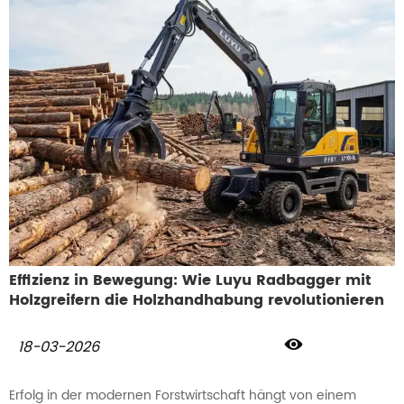
unterirdischer Leitungen oder Landschaftsgestaltung handelt,
die Branche verlangt nach einem Multilader, der klein in der
Größe, aber groß in der Leistung ist. Ein Kompaktlader von
LUYU bietet das perfekte Gleichgewicht zwischen Wendigkeit
und Stärke und definiert die Standards für den modernen
Radladerbau neu, indem er die "letzte Meile"-
Herausforderungen urbaner Baustellen löst.
Effizienz in Bewegung: Wie Luyu Radbagger mit
Holzgreifern die Holzhandhabung revolutionieren

18-03-2026
Erfolg in der modernen Forstwirtschaft hängt von einem