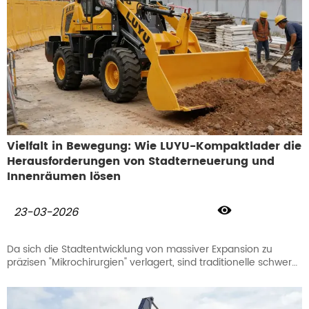
Vielfalt in Bewegung: Wie LUYU-Kompaktlader die
Herausforderungen von Stadterneuerung und
Innenräumen lösen

23-03-2026
Da sich die Stadtentwicklung von massiver Expansion zu
präzisen "Mikrochirurgien" verlagert, sind traditionelle schwere
Maschinen in engen und komplexen Umgebungen
zunehmend eingeschränkt. Ob es sich um Abrissarbeiten in
Innenräumen, die Sanierung alter Wohnviertel, die Wartung