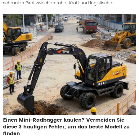
schmalen Grat zwischen roher Kraft und logistischer
Geschwindigkeit ab. Der Luyu LY100Z Radbagger wurde
speziell dafür entwickelt, diesen Grat zu meistern, indem er
einen Hochleistungs-Holzgreifer integriert, um die
anspruchsvollsten Lasten der Branche zu bewältigen. Durch
die Kombination der schnell reagierenden Mobilität eines
Radbaggers mit professioneller Greifkraft beseitigt diese
Maschine den Kompromiss zwischen Wendigkeit und
schwerer Forstleistung.
Einen Mini-Radbagger kaufen? Vermeiden Sie
diese 3 häufigen Fehler, um das beste Modell zu
finden