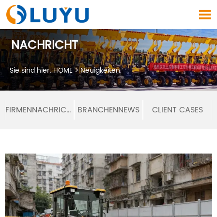

NACHRICHT
Sie sind hier:
HOME
>
Neuigkeiten
FIRMENNACHRICHTEN
BRANCHENNEWS
CLIENT CASES