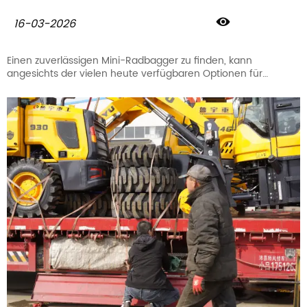

16-03-2026
Einen zuverlässigen Mini-Radbagger zu finden, kann
angesichts der vielen heute verfügbaren Optionen für
Radbagger eine Herausforderung sein. Als führende
Hersteller von Radbaggern glauben wir, dass das Verständnis
der Kerndaten der Schlüssel zu einer klugen Investition für Ihr
Projekt ist.