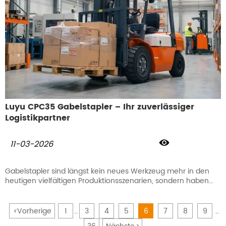
verkörpert unser Flaggschiffmodell LY958 perfekt.
Luyu CPC35 Gabelstapler – Ihr zuverlässiger
Logistikpartner

11-03-2026
Gabelstapler sind längst kein neues Werkzeug mehr in den
heutigen vielfältigen Produktionsszenarien, sondern haben
sich zu einer zentralen Lösung für den Materialumschlag in
zahlreichen Branchen und Anwendungen entwickelt.
Während ihr Wert in traditionellen Umgebungen bereits gut
<
Vorherige
1
3
4
5
6
7
8
9
...
...
etabliert ist, treibt der globale industrielle Fortschritt ihre