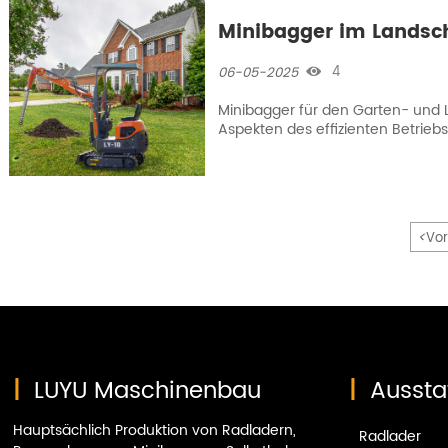
Minibagger im Landsc
4
06-05-2025

Minibagger für den Garten- und
Aspekten des effizienten Betrie
Rechnung tragen. Flexibles Karos
Konfiguration und multifunktion
die Hauptvorteile der LUYU-Minib
<
Vor
|
LUYU Maschinenbau
|
Aussta
Hauptsächlich Produktion von Radladern,
Radlader