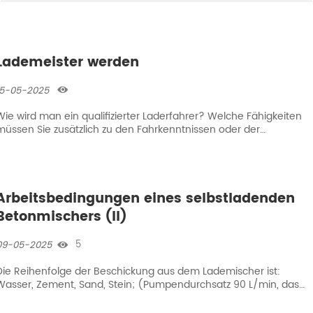
Lademeister werden
15-05-2025

Wie wird man ein qualifizierter Laderfahrer? Welche Fähigkeiten
müssen Sie zusätzlich zu den Fahrkenntnissen oder der
Zertifizierung haben?
Arbeitsbedingungen eines selbstladenden
Betonmischers (II)
5
09-05-2025

Die Reihenfolge der Beschickung aus dem Lademischer ist:
Wasser, Zement, Sand, Stein; (Pumpendurchsatz 90 L/min, das
spezifische Mischungsverhältnis des Betons konfigurieren Sie
bitte entsprechend den baulichen Anforderungen.