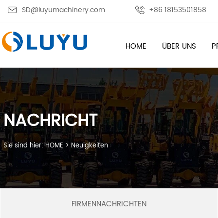

SD@luyumachinery.com

+86 18153501858
HOME
ÜBER UNS
P
NACHRICHT
Sie sind hier:
HOME
>
Neuigkeiten
FIRMENNACHRICHTEN