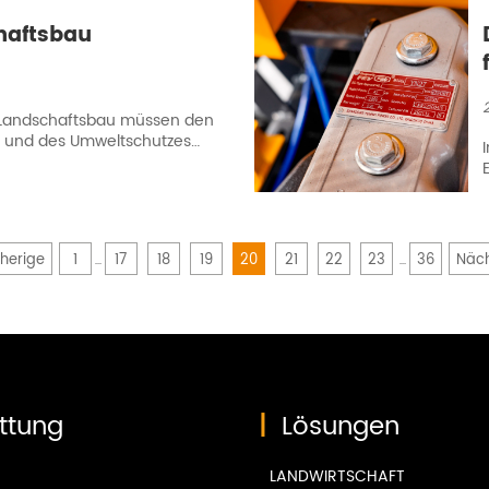
haftsbau
 Landschaftsbau müssen den
bs und des Umweltschutzes
seriedesign, umweltfreundliche
ale Anbaugeräteoptionen sind
agger.
herige
1
17
18
19
20
21
22
23
36
Näc
...
...
ttung
|
Lösungen
LANDWIRTSCHAFT