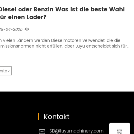
Diesel oder Benzin Was ist die beste Wahl
für einen Lader?
29-04-2025

In vielen Ländern werden Dieselmotoren verwendet, die die
Emissionsnormen nicht erfüllen, aber Luyu entscheidet sich für
internationale Marken wie Yanmar, Cummins und Yunnei. Sie
sind in der Lage, die Umweltverschmutzung so gering wie
möglich zu halten.
>
hste
|
Kontakt
SD@luyumachinery.com

