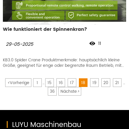
Wie funktioniert der Spinnenkran?
11

29-05-2025
KB3.0 Spider Crane Produktmerkmale: hauptsächlich kleine
Größe, geeignet für enge oder begrenzte Raum Betrieb, mit
flexiblen Betrieb, weit verbreitet.
<
Vorherige
1
15
16
17
18
19
20
21
...
...
36
Nächste
>
|
LUYU Maschinenbau