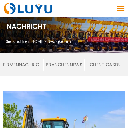

NACHRICHT
Sie sind hier:
HOME
>
Neuigkeiten
FIRMENNACHRICHTEN
BRANCHENNEWS
CLIENT CASES