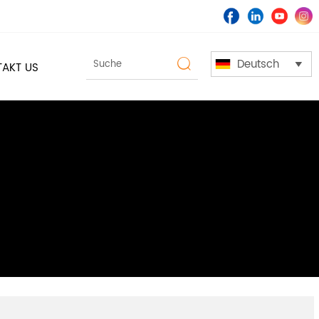
Deutsch

AKT US
