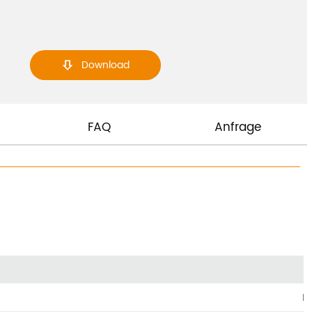
Download

FAQ
Anfrage