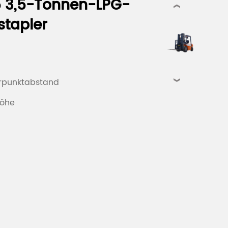
 3,5-Tonnen-LPG-
‹
stapler
rpunktabstand
›
höhe