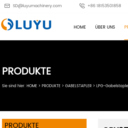

SD@luyumachinery.com

+86 18153501858
HOME
ÜBER UNS
P
PRODUKTE
Sie sind hier:
HOME
>
PRODUKTE
>
GABELSTAPLER
>
LPG-Gabelstaple
PRODUKTE