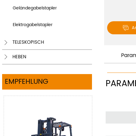
Geländegabelstapler
Elektrogabelstapler
A

TELESKOPISCH

Param
HEBEN

EMPFEHLUNG
PARAM