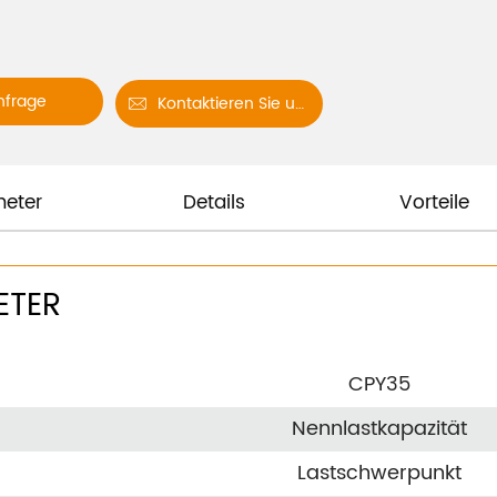
nfrage
Kontaktieren Sie uns

eter
Details
Vorteile
ETER
CPY35
Nennlastkapazität
Lastschwerpunkt