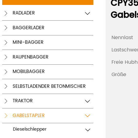
CPY35
Gabel
RADLADER


BAGGERLADER

Nennlast
MINI-BAGGER

Lastschwe
RAUPENBAGGER

Freie Hub
MOBILBAGGER

Größe
SELBSTLADENDER BETONMISCHER

TRAKTOR


GABELSTAPLER


Dieselschlepper
