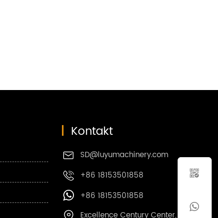
|
Kontakt
SD@luyumachinery.com


+86 18153501858

+86 18153501858


Excellence Century Center, Shibei
