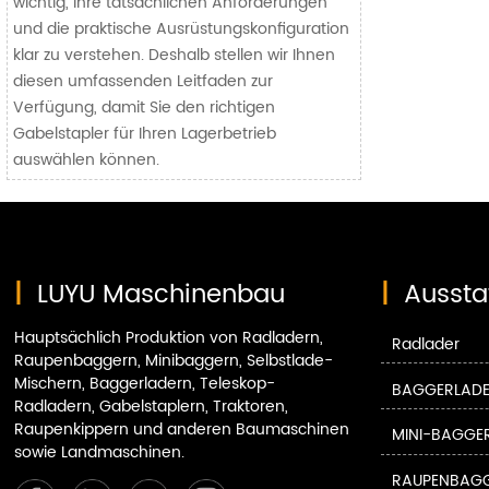
wichtig, Ihre tatsächlichen Anforderungen
und die praktische Ausrüstungskonfiguration
klar zu verstehen. Deshalb stellen wir Ihnen
diesen umfassenden Leitfaden zur
Verfügung, damit Sie den richtigen
Gabelstapler für Ihren Lagerbetrieb
auswählen können.
|
LUYU Maschinenbau
|
Aussta
Hauptsächlich Produktion von Radladern,
Radlader
Raupenbaggern, Minibaggern, Selbstlade-
Mischern, Baggerladern, Teleskop-
BAGGERLAD
Radladern, Gabelstaplern, Traktoren,
Raupenkippern und anderen Baumaschinen
MINI-BAGGE
sowie Landmaschinen.
RAUPENBAG