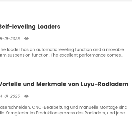
Self-leveling Loaders
15-01-2025

The loader has an automatic leveling function and a movable
arm suspension function. The excellent performance comes
from the multiple optimization of LUYU hydraulic pressure,
intelligent control and mechanical design.
Vorteile und Merkmale von Luyu-Radladern
14-01-2025

Laserschneiden, CNC-Bearbeitung und manuelle Montage sind
die Kernglieder im Produktionsprozess des Radladers, und jedes
davon spielt eine Schlüsselrolle, die für die Qualität, Präzision
und Leistung des Laders entscheidend ist. Die LUYU-Fabrik hat
ihre eigenen einzigartigen Vorteile, die Hauptmerkmale sind wie