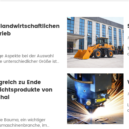
 landwirtschaftlichen
rieb
ige Aspekte bei der Auswahl
be unterschiedlicher Größe ist
auszuwählen, da er sonst für die
greich zu Ende
chtsprodukte von
ghai
ie Bauma, ein wichtiger
aumaschinenbranche, im