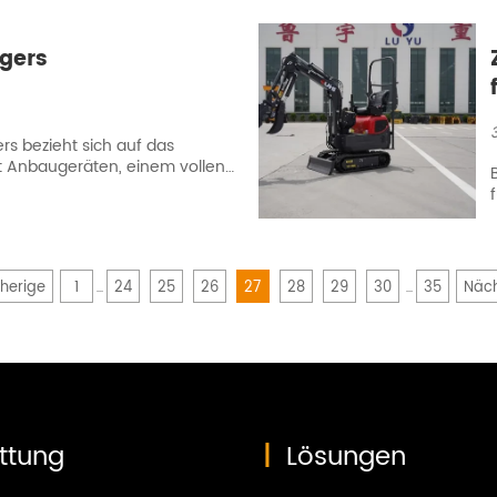
Center erfolgreich zu Ende.
f
sländische Unternehmen aus
nen sowie über 200.000
gers
n der Ausstellung teil. Die
d eine Ansammlung von
s bezieht sich auf das
 Anbaugeräten, einem vollen
herige
1
24
25
26
27
28
29
30
35
Näc
...
...
ttung
|
Lösungen