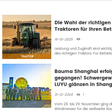
Die Wahl der richtigen
Traktoren für Ihren Bet
16-01-2025

Leistung und Zugkraft sind wicht
des richtigen Traktors. Für Betrie
es wichtig, den richtigen Traktor 
Arbeit zu klein oder zu groß ist.
Bauma Shanghai erfol
gegangen! Schwergewi
LUYU glänzen in Shan
1
31-12-2024

Vom 26. bis 29. November ging d
Windmesser für die weltweite B