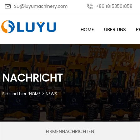

SD@luyumachinery.com

+86 18153501858
HOME
ÜBER UNS
P
NACHRICHT
Sie sind hier:
HOME
>
NEWS
FIRMENNACHRICHTEN