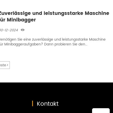
olgt.
Zuverlässige und leistungsstarke Maschine
für Minibagger
30-12-2024

Benötigen Sie eine zuverlässige und leistungsstarke Maschine
für Minibaggeraufgaben? Dann probieren Sie den
Raupenbagger aus. Mit effizienten und fortschrittlichen
Funktionen kann der LY10 PRO fast jede Aufgabe mit Leichtigkeit
und Präzision erledigen.
>
hste
|
Kontakt