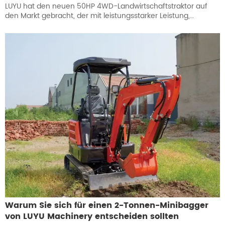
LUYU hat den neuen 50HP 4WD-Landwirtschaftstraktor auf
den Markt gebracht, der mit leistungsstarker Leistung,
robuster Struktur und vielseitiger Gerätekompatibilität eine
umfassende Unterstützung für Kulturen wie Mais, Chili und
Tomaten bietet und ihn zur idealen Wahl für Vertragsflächen,
Familienbetriebe und Genossenschaften macht.
Warum Sie sich für einen 2-Tonnen-Minibagger
von LUYU Machinery entscheiden sollten