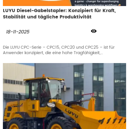
LUYU Diesel-Gabelstapler: Konzipiert für Kraft,
Stabilität und tägliche Produktivität

18-11-2025
Die LUYU CPC-Serie – CPC15, CPC20 und CPC25 – ist für
Anwender konzipiert, die eine hohe Tragfähigkeit,
gleichbleibende Leistung und flexible Einsatzmöglichkeiten in
Lagerhäusern, Logistikzentren, Baustellen und
Fertigungsbetrieben benötigen.