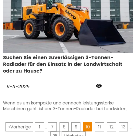
Suchen Sie einen zuverlässigen 3-Tonnen-
Radlader für den Einsatz in der Landwirtschaft
oder zu Hause?

11-11-2025
Wenn es um kompakte und dennoch leistungsstarke
Maschinen geht, ist der 3-Tonnen-Radlader bei Landwirten,
Bauunternehmern und Immobilienbesitzern eine der
beliebtesten Entscheidungen.
<
Vorherige
1
7
8
9
10
11
12
13
...
...