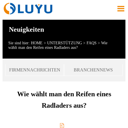

Neuigkeiten
Sie sind hier:
HOME
>
UNTERSTÜTZUNG
>
FAQS
>
Wie
wählt man den Reifen eines Radladers aus?
FIRMENNACHRICHTEN
BRANCHENNEWS
Wie wählt man den Reifen eines
Radladers aus?
