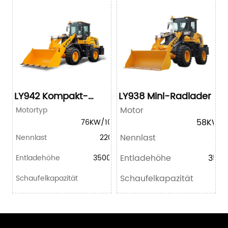
LY942 Kompakt-
LY938 Mini-Radlader
Radlader
Motor
Y
Motortyp
YN
58KW/
76KW/103HP
Nennlast
20
Nennlast
2200kg
Entladehöhe
350
Entladehöhe
3500mm
Schaufelkapazität
0
Schaufelkapazität
1m³