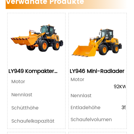
Verwandte Produkte
LY949 Kompakter
LY946 Mini-Radlader
Radlader
Motor
YN
Motor
92KW/12
Nennlast
Nennlast
250
Entladehöhe
350
Schütthöhe
Schaufelvolumen
Schaufelkapazität