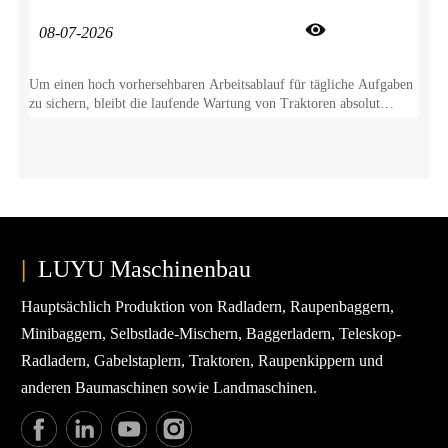

08-07-2026
Um einen hoch vorhersehbaren Arbeitsablauf für tägliche Aufgaben
zu sichern, bleibt die laufende Wartung von Traktoren absolut
unerlässlich. Diese proaktive Pflege verhindert nicht nur plötzlichen
Bauteilverschleiß, sondern schützt Ihren landwirtschaftlichen
Traktor auch direkt über Jahre hinweg für einen zuverlässigen
Feldeinsatz.
|
LUYU Maschinenbau
Hauptsächlich Produktion von Radladern, Raupenbaggern,
Minibaggern, Selbstlade-Mischern, Baggerladern, Teleskop-
Radladern, Gabelstaplern, Traktoren, Raupenkippern und
anderen Baumaschinen sowie Landmaschinen.