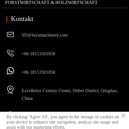
FORSTWIRTSCHAFT & HOLZWIRTSCHAFT
|
Kontakt

SD@luyumachinery.com

+86 18153501858

+86 18153501858

Excellence Century Center, Shibei District, Qingdao,
China
×

By clicking 'Agree All', you agree to the storage of cookies on
Shahe Industriegebiet, Laizhou Stadt, Provinz
your device to enhance site navigation, analyze site usage and
Shandong, China
assist with our marketing efforts.