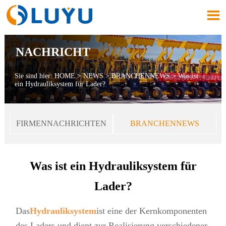

NACHRICHT
Sie sind hier:
HOME
>
NEWS
>
BRANCHENNEWS
>
Was ist
ein Hydrauliksystem für Lader?
FIRMENNACHRICHTEN
BRANCHENNEWS
Was ist ein Hydrauliksystem für
Lader?
Das
Hydrauliksystem
ist eine der Kernkomponenten
des Laders und dient zur Realisierung verschiedener