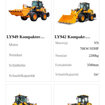
LY949 Kompakter
LY942 Kompakt-
Radlader
Radlader
Motortyp
YN
Motor
76KW/103HP
Nennlast
Nennlast
2200kg
Schütthöhe
Entladehöhe
3500mm
Schaufelkapazität
1m³
Schaufelkapazität