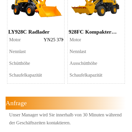
LY928C Radlader
928FC Kompakter
Radlader
Motor
YN25 37KW/50HP
Motor
Nennlast
1500kg
Nennlast
Schütthöhe
3200mm
Ausschütthöhe
Schaufelkapazität
Schaufelkapazität
0.6m³
Anfrage
Unser Manager wird Sie innerhalb von 30 Minuten während
der Geschäftszeiten kontaktieren.