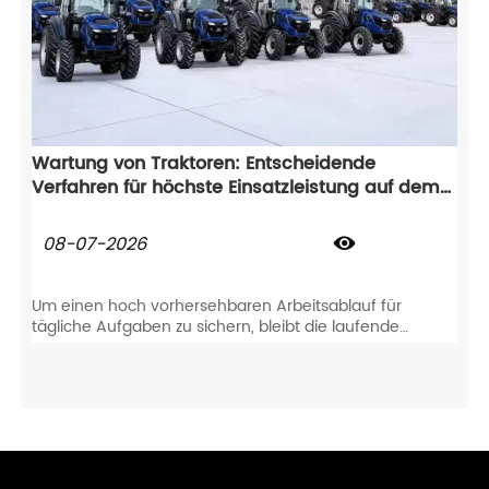
Wartung von Traktoren: Entscheidende
Verfahren für höchste Einsatzleistung auf dem
Feld
08-07-2026

Um einen hoch vorhersehbaren Arbeitsablauf für
tägliche Aufgaben zu sichern, bleibt die laufende
Wartung von Traktoren absolut unerlässlich. Diese
proaktive Pflege verhindert nicht nur plötzlichen
Bauteilverschleiß, sondern schützt Ihren
landwirtschaftlichen Traktor auch direkt über Jahre
hinweg für einen zuverlässigen Feldeinsatz.