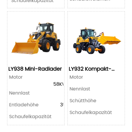
Schaufelkapazität
LY938 Mini-Radlader
LY932 Kompakt-
Radlader
Motor
YN27T
Motor
58KW/78HP
Nennlast
Nennlast
2000kg
Schütthöhe
Entladehöhe
3500mm
Schaufelkapazität
Schaufelkapazität
0.8m³