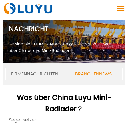

NACHRICHT
Sie sind hier:
HOME
>
NEWS
>
BRANCHENNEWS
>
Was
über China Luyu Mini-Radlader？
FIRMENNACHRICHTEN
BRANCHENNEWS
Was über China Luyu Mini-
Radlader？
Segel setzen