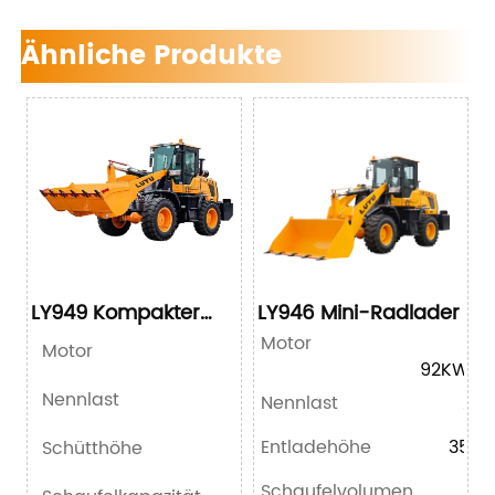
Ähnliche Produkte
LY949 Kompakter
LY946 Mini-Radlader
Radlader
Motor
YN
Motor
92KW/12
Nennlast
Nennlast
250
Entladehöhe
350
Schütthöhe
Schaufelvolumen