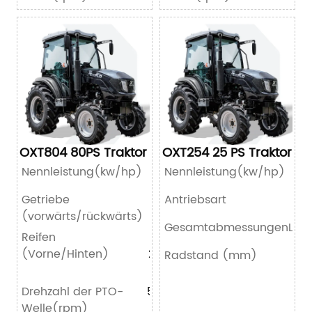
OXT804 80PS Traktor
OXT254 25 PS Traktor
Nennleistung(kw/hp)
66.2/80
Nennleistung(kw/hp)
Getriebe
Antriebsart
12+12
(vorwärts/rückwärts)
GesamtabmessungenL*B*
Reifen
8.3-
(Vorne/Hinten)
24/14.9-
Radstand (mm)
30
Drehzahl der PTO-
540/760
Welle(rpm)