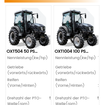
OXT504 50 PS
OXT1004 100 PS
Traktor
Traktor
Nennleistung(kw/hp)
37/50
Nennleistung(kw/hp)
73.
Getriebe
Getriebe
8+8
(vorwärts/rückwärts)
(vorwärts/rückwärts)
Reifen
Reifen
6.5-
(Vorne/Hinten)
16/11.2-
(Vorne/Hinten)
24/
24
Drehzahl der PTO-
540/720
Drehzahl der PTO-
540
Welle(rpm)
Welle(rpm)