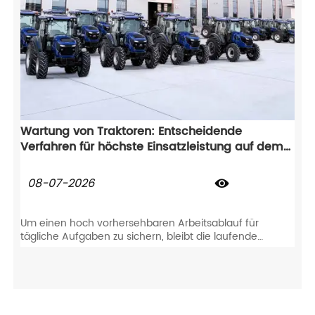
Wartung von Traktoren: Entscheidende
Verfahren für höchste Einsatzleistung auf dem
Feld
08-07-2026

Um einen hoch vorhersehbaren Arbeitsablauf für
tägliche Aufgaben zu sichern, bleibt die laufende
Wartung von Traktoren absolut unerlässlich. Diese
proaktive Pflege verhindert nicht nur plötzlichen
Bauteilverschleiß, sondern schützt Ihren
landwirtschaftlichen Traktor auch direkt über Jahre
hinweg für einen zuverlässigen Feldeinsatz.