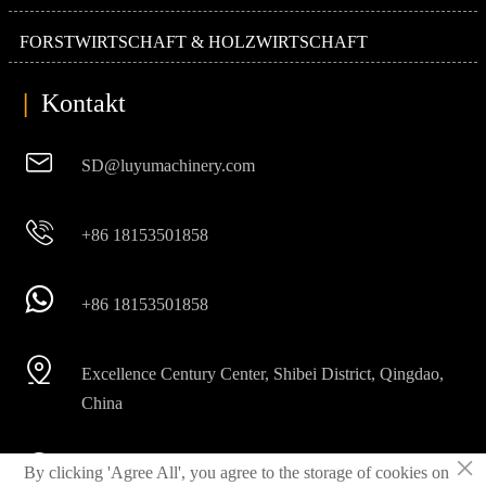
FORSTWIRTSCHAFT & HOLZWIRTSCHAFT
|
Kontakt

SD@luyumachinery.com

+86 18153501858

+86 18153501858

Excellence Century Center, Shibei District, Qingdao,
China
×

By clicking 'Agree All', you agree to the storage of cookies on
Shahe Industriegebiet, Laizhou Stadt, Provinz