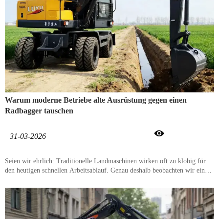
Warum moderne Betriebe alte Ausrüstung gegen einen
Radbagger tauschen

31-03-2026
Seien wir ehrlich: Traditionelle Landmaschinen wirken oft zu klobig für
den heutigen schnellen Arbeitsablauf. Genau deshalb beobachten wir einen
massiven Wechsel hin zum Einsatz von Radbaggern auf der Baustelle
anstelle von nur großen Traktoren. Moderne landwirtschaftliche Bagger –
insbesondere vielseitige kompakte Radbagger wie der Luyu LY75C –
beweisen, dass man keine riesige Flotte benötigt, um schwere Arbeiten zu
erledigen. Ob Sie nun Entwässerungsgräben ausheben oder ein Feld ebnen,