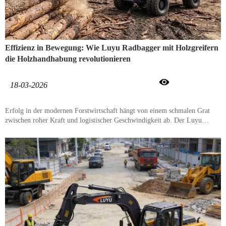
Effizienz in Bewegung: Wie Luyu Radbagger mit Holzgreifern
die Holzhandhabung revolutionieren

18-03-2026
Erfolg in der modernen Forstwirtschaft hängt von einem schmalen Grat
zwischen roher Kraft und logistischer Geschwindigkeit ab. Der Luyu
LY100Z Radbagger wurde speziell dafür entwickelt, diesen Grat zu
meistern, indem er einen Hochleistungs-Holzgreifer integriert, um die
anspruchsvollsten Lasten der Branche zu bewältigen. Durch die
Kombination der schnell reagierenden Mobilität eines Radbaggers mit
professioneller Greifkraft beseitigt diese Maschine den Kompromiss
zwischen Wendigkeit und schwerer Forstleistung.