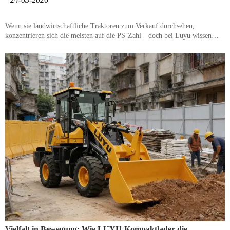
Wenn sie landwirtschaftliche Traktoren zum Verkauf durchsehen,
konzentrieren sich die meisten auf die PS-Zahl—doch bei Luyu wissen
wir, dass sich die wahre Leistung auf dem Feld zeigt. Ob Sie einen
wendigen "Agility King" oder ein schweres "Field Workhorse" benötigen,
dieser Traktoren-Kaufratgeber blickt über die technischen Daten hinaus
und hilft Ihnen, einen leistungsstarken Mehrzwecktraktor zu finden, der
auf Ihrer spezifischen Baustelle wirklich den Unterschied macht.
Vielfalt in Bewegung: Wie LUYU-Kompaktlader die