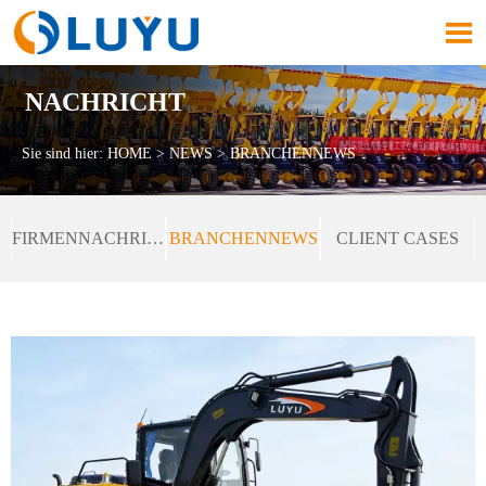

NACHRICHT
Sie sind hier:
HOME
>
NEWS
>
BRANCHENNEWS
FIRMENNACHRICHTEN
BRANCHENNEWS
CLIENT CASES