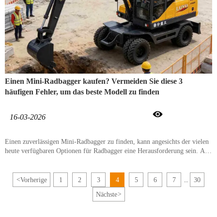
Einen Mini-Radbagger kaufen? Vermeiden Sie diese 3
häufigen Fehler, um das beste Modell zu finden

16-03-2026
Einen zuverlässigen Mini-Radbagger zu finden, kann angesichts der vielen
heute verfügbaren Optionen für Radbagger eine Herausforderung sein. Als
führende Hersteller von Radbaggern glauben wir, dass das Verständnis der
Kerndaten der Schlüssel zu einer klugen Investition für Ihr Projekt ist.
<
Vorherige
1
2
3
4
5
6
7
30
...
Nächste
>