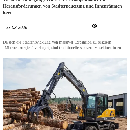
Herausforderungen von Stadterneuerung und Innenräumen
lösen

23-03-2026
Da sich die Stadtentwicklung von massiver Expansion zu präzisen
"Mikrochirurgien" verlagert, sind traditionelle schwere Maschinen in engen
und komplexen Umgebungen zunehmend eingeschränkt. Ob es sich um
Abrissarbeiten in Innenräumen, die Sanierung alter Wohnviertel, die
Wartung unterirdischer Leitungen oder Landschaftsgestaltung handelt, die
Branche verlangt nach einem Multilader, der klein in der Größe, aber groß
in der Leistung ist. Ein Kompaktlader von LUYU bietet das perfekte
Gleichgewicht zwischen Wendigkeit und Stärke und definiert die Standards
für den modernen Radladerbau neu, indem er die "letzte Meile"-
Herausforderungen urbaner Baustellen löst.