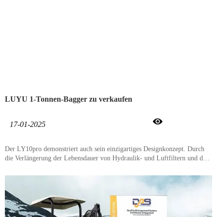
LUYU 1-Tonnen-Bagger zu verkaufen

17-01-2025
Der LY10pro demonstriert auch sein einzigartiges Designkonzept. Durch
die Verlängerung der Lebensdauer von Hydraulik- und Luftfiltern und den
Verzicht auf unnötige Filterteile konnten die Wartungskosten um bis zu 20
% gesenkt werden. Gleichzeitig können die meisten Routinewartungen vor
Ort durchgeführt werden, was Ausfallzeiten und Arbeitskosten reduziert.