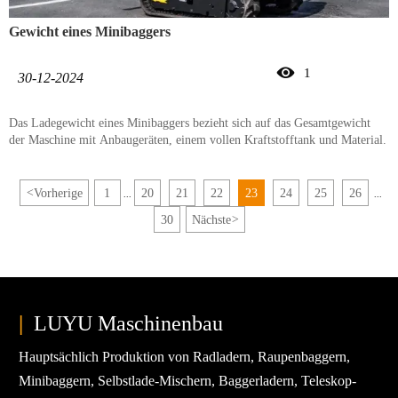
Gewicht eines Minibaggers

1
30-12-2024
Das Ladegewicht eines Minibaggers bezieht sich auf das Gesamtgewicht
der Maschine mit Anbaugeräten, einem vollen Kraftstofftank und Material.
<
Vorherige
1
20
21
22
23
24
25
26
...
...
30
Nächste
>
|
LUYU Maschinenbau
Hauptsächlich Produktion von Radladern, Raupenbaggern,
Minibaggern, Selbstlade-Mischern, Baggerladern, Teleskop-