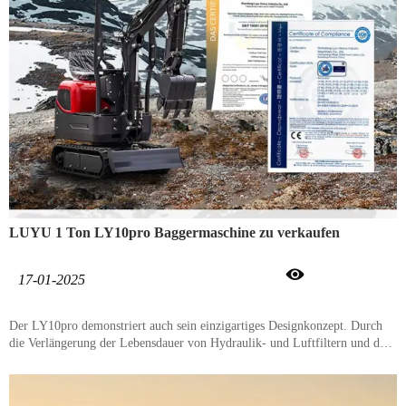
LUYU 1 Ton LY10pro Baggermaschine zu verkaufen

17-01-2025
Der LY10pro demonstriert auch sein einzigartiges Designkonzept. Durch
die Verlängerung der Lebensdauer von Hydraulik- und Luftfiltern und den
Verzicht auf unnötige Filterteile konnten die Wartungskosten um bis zu 20
% gesenkt werden. Gleichzeitig können die meisten Routinewartungen vor
Ort durchgeführt werden, was Ausfallzeiten und Arbeitskosten reduziert.