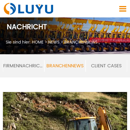

NACHRICHT
Sie sind hier:
HOME
>
NEWS
>
BRANCHENNEWS
FIRMENNACHRICHTEN
BRANCHENNEWS
CLIENT CASES