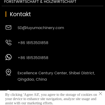
FORSTWIRTSCHAFT & HOLZWIRTSCHAFT
|
Kontakt

SD@luyumachinery.com

+86 18153501858

+86 18153501858

Excellence Century Center, Shibei District,
Qingdao, China
×

Shahe Industriegebiet, Laizhou Stadt,
By clicking 'Agree All', you agree to the storage of cookies on
your device to enhance site navigation, analyze site usage and
Provinz Shandong, China
assist with our marketing efforts.